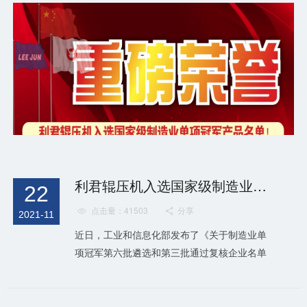
技术专家魏勇、利君股份副总经理何斌跃等领
导参加交流。 双方就联合中标的SINO铁矿高
压辊磨改造项目及潜在的合作进行了深入的交
流。董涛对魏勇一行的到来表示欢迎，并感谢
利君股份对中冶北方的信任和...
利君辊压机入选国家级制造业单项冠军名单！
22
点击量：41503
分享


2021-11
近日，工业和信息化部发布了《关于制造业单
项冠军第六批遴选和第三批通过复核企业名单
的公示》，四川省5家企业上榜第六批制造业
单项冠军企业公示名单，成都利君实业股份有
限公司辊压机入选制造业单项冠军产品名单。