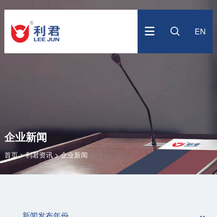
关于利君
利君资讯
核心竞争
产品中心
服务支持
投资者关系
加入我们
EN


公司简介
企业新闻
科研能力
系统解决方案
营销网络
股票走势
人才战略
企业文化
公司视频
专业制造
水泥建材
售后服务
最新公告
招聘信息
控股公司
冶金矿山
技术咨询
定期报告
简历投递
发展历程
EPC 总包
投资者普法教育
公司治理
备品备件
投资者联系
企业新闻
联系我们
首页
>
利君资讯
>
企业新闻
全景展示