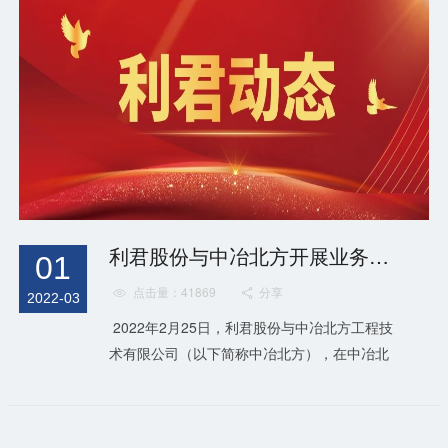
利君股份与中冶北方开展业务交流
01
点击量：41869
分享


2022-03
2022年2月25日，利君股份与中冶北方工程技
术有限公司（以下简称中冶北方），在中冶北
方总部开展业务交流。中冶北方党委书记董事
长董涛、中冶北方副总经理肖青波、矿山设计
院副院长杨海龙，利君股份联合创始人暨首席