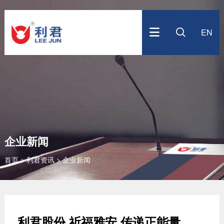
关于利君
利君资讯
核心竞争
产品中心
服务支持
投资者关系
加入我们
EN


公司简介
企业新闻
科研能力
系统解决方案
营销网络
股票走势
人才战略
企业文化
公司视频
专业制造
水泥建材
售后服务
最新公告
招聘信息
控股公司
冶金矿山
技术咨询
定期报告
简历投递
发展历程
EPC 总包
投资者普法教育
公司治理
备品备件
投资者联系
企业新闻
联系我们
首页
>
利君资讯
>
企业新闻
全景展示
利君股份 祈福雅安.传递正能量